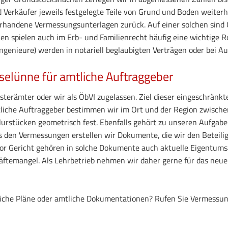
erkäufer jeweils festgelegte Teile von Grund und Boden weiterhin
vorhandene Vermessungsunterlagen zurück. Auf einer solchen sind
en spielen auch im Erb- und Familienrecht häufig eine wichtige R
ngenieure) werden in notariell beglaubigten Verträgen oder bei 
selünne für amtliche Auftraggeber
erämter oder wir als ÖbVI zugelassen. Ziel dieser eingeschränkte
mtliche Auftraggeber bestimmen wir im Ort und der Region zwis
urstücken geometrisch fest. Ebenfalls gehört zu unseren Aufgabe
den Vermessungen erstellen wir Dokumente, die wir den Beteilig
vor Gericht gehören in solche Dokumente auch aktuelle Eigentums
äftemangel. Als Lehrbetrieb nehmen wir daher gerne für das neu
liche Pläne oder amtliche Dokumentationen? Rufen Sie Vermessun