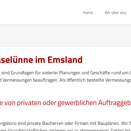
Home
Wir über uns
Geschichte
Mitarbeiter
Jobs
aselünne im Emsland
Ausbildung
Presse
sind Grundlagen für vielerlei Planungen und Geschäfte rund um 
 Vermessungen beauftragen. Als öffentlich bestellte Vermessung
e von privaten oder gewerblichen Auftragge
ungsbüro sind private Bauherren oder Firmen mit Bauplänen. Wir
liger Grundstücksflächen zerlegen wir in abgemessenen Zahlen bish