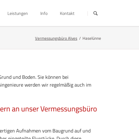
Navigation
überspringen
Leistungen
Info
Kontakt
Grundstücksvermessungen
Kontakt
Info
Vermessungsbüro Alves
Haselünne
Gebäudevermessungen
Impressum
Fundkiste
Karten und Pläne
Absteckungen
Geländeaufnahmen
Grund und Boden. Sie können bei
singenieure werden wir regelmäßig auch im
bern an unser Vermessungsbüro
 fertigen Aufnahmen vom Baugrund auf und
er eingeteilte Flurstücke. Durch diese