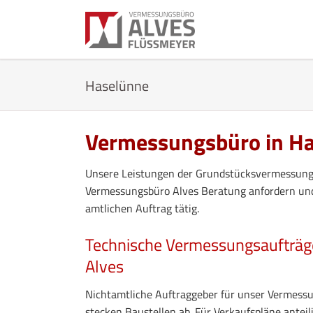
EN
Haselünne
Vermessungsbüro in H
Unsere Leistungen der Grundstücksvermessung 
Vermessungsbüro Alves Beratung anfordern und
amtlichen Auftrag tätig.
Technische Vermessungsaufträg
Alves
Nichtamtliche Auftraggeber für unser Vermess
stecken Baustellen ab. Für Verkaufspläne antei